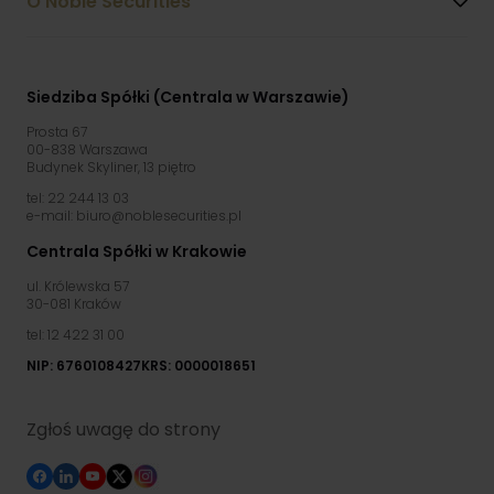
O Noble Securities
Siedziba Spółki (Centrala w Warszawie)
Prosta 67
00-838 Warszawa
Budynek Skyliner, 13 piętro
tel: 22 244 13 03
e-mail: biuro@noblesecurities.pl
Centrala Spółki w Krakowie
ul. Królewska 57
30-081 Kraków
tel: 12 422 31 00
NIP: 6760108427
KRS: 0000018651
Zgłoś uwagę do strony