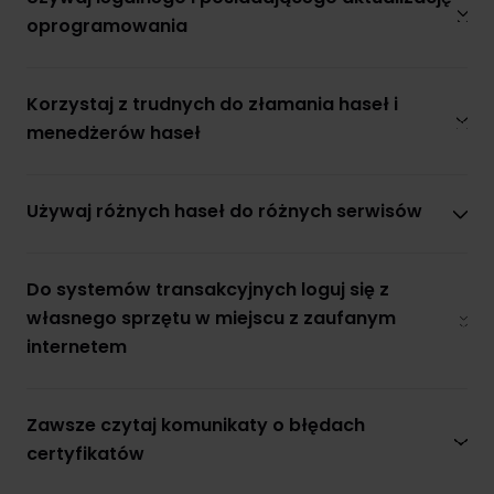
inwestycyjne oraz praktyczne aspekty inwestowania –
wszystko w przystępnej i interaktywnej formie.
oprogramowania
Nasze oddziały
Blog NS
Zacznij od rachunku
Formularz kontaktowy
Cykl edukacyjny - Inwestowanie od podstaw. Zobacz odcinki!
Grupa kapitałowa
Korzystaj z trudnych do złamania haseł i
menedżerów haseł
Używaj różnych haseł do różnych serwisów
Klient korporacyjny
Pomagamy spółkom w pozyskaniu kapitału poprzez emisję
obligacji i akcji – na rynku publicznym i prywatnym. Kompleksowa
Do systemów transakcyjnych loguj się z
obsługa procesu.
własnego sprzętu w miejscu z zaufanym
Przejdź
internetem
Zawsze czytaj komunikaty o błędach
certyfikatów