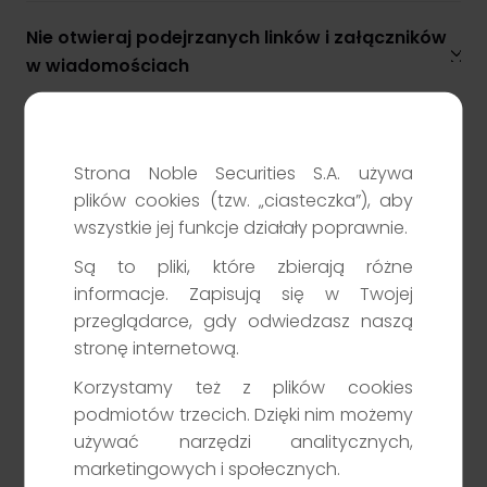
Nie otwieraj podejrzanych linków i załączników
w wiadomościach
Klient TGE
Zapewniamy profesjonalną obsługę uczestników rynku energii i
Uważaj na fałszywą pomoc techniczną
towarów giełdowych. Nasze wsparcie obejmuje zarówno
doradztwo, jak i rozwiązania techniczne.
Strona Noble Securities S.A. używa
Przejdź
plików cookies (tzw. „ciasteczka”), aby
Zachowaj czujność, kiedy otrzymasz prośbę o
wszystkie jej funkcje działały poprawnie.
przelew lub dopłatę
Są to pliki, które zbierają różne
informacje. Zapisują się w Twojej
Komunikaty
przeglądarce, gdy odwiedzasz naszą
stronę internetową.
Korzystamy też z plików cookies
podmiotów trzecich. Dzięki nim możemy
Spoofing i Vishing – metody, które stosują
używać narzędzi analitycznych,
oszuści
marketingowych i społecznych.