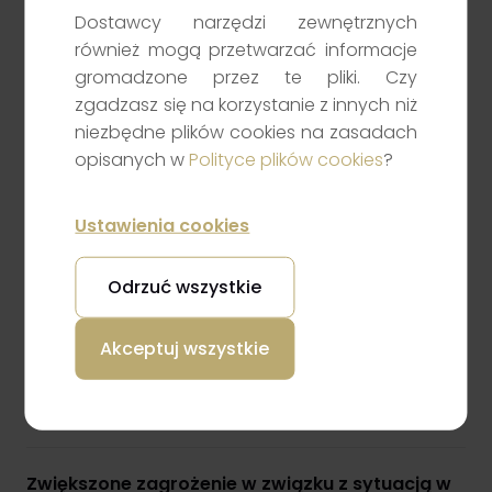
Dostawcy narzędzi zewnętrznych
Ostrzegamy! Oszuści podają się za
również mogą przetwarzać informacje
pracowników Noble Securities
gromadzone przez te pliki. Czy
zgadzasz się na korzystanie z innych niż
niezbędne plików cookies na zasadach
Zaległa opłata za prąd, a może podejrzana
opisanych w
Polityce plików cookies
?
aktywność na rachunku? Nie klikaj w link!
Ustawienia cookies
Używaj różnych haseł do różnych serwisów
Odrzuć wszystkie
Masowe kampanie e-mailowe
Akceptuj wszystkie
Wzrost zagrożeń dla urządzeń mobilnych
Zwiększone zagrożenie w związku z sytuacją w