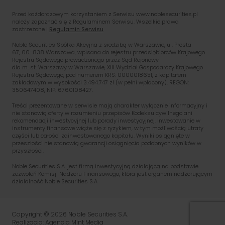
Przed każdorazowym korzystaniem z Serwisu www.noblesecurities.pl
należy zapoznać się z Regulaminem Serwisu. Wszelkie prawa
zastrzeżone |
Regulamin Serwisu
Noble Securities Spółka Akcyjna z siedzibą w Warszawie, ul. Prosta
67, 00-838 Warszawa, wpisana do rejestru przedsiębiorców Krajowego
Rejestru Sądowego prowadzonego przez Sąd Rejonowy
dla m. st. Warszawy w Warszawie, XIII Wydział Gospodarczy Krajowego
Rejestru Sądowego, pod numerem KRS: 0000018651, z kapitałem
zakładowym w wysokości 3.494.747 zł (w pełni wpłacony), REGON:
350647408, NIP: 6760108427.
Treści prezentowane w serwisie mają charakter wyłącznie informacyjny i
nie stanowią oferty w rozumieniu przepisów Kodeksu cywilnego ani
rekomendacji inwestycyjnej lub porady inwestycyjnej. Inwestowanie w
instrumenty finansowe wiąże się z ryzykiem, w tym możliwością utraty
części lub całości zainwestowanego kapitału. Wyniki osiągnięte w
przeszłości nie stanowią gwarancji osiągnięcia podobnych wyników w
przyszłości.
Noble Securities S.A. jest firmą inwestycyjną działającą na podstawie
zezwoleń Komisji Nadzoru Finansowego, która jest organem nadzorującym
działalność Noble Securities S.A.
PL
EN
Copyright © 2026 Noble Securities S.A.
Realizacja: Agencja Mint Media