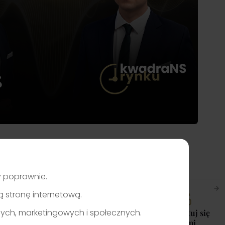
ły poprawnie.
zą stronę internetową.
nych, marketingowych i społecznych.
Skontaktuj się
z nami