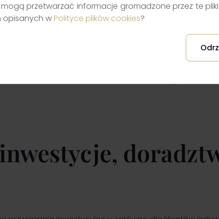
0000+
mogą przetwarzać informacje gromadzone przez te pliki. 
h opisanych w
Polityce plików cookies
?
20+
Odrz
tów
lat na Towarowej Giełdzie Ene
 inwestycje, doradztw