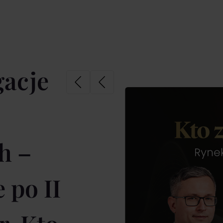
gacje
h –
po II