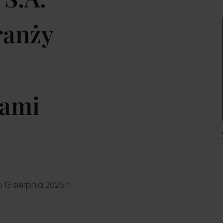
ranży
iami
 13 sierpnia 2026 r.