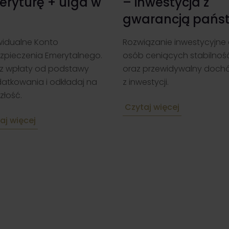
nwestycja z
indywidualnych
arancją państwa
Dostęp m.in. do akcji, oblig
ETF-ów i doradztwa
iązanie inwestycyjne dla
inwestycyjnego.
 ceniących stabilność
 przewidywalny dochód
Czytaj więcej
estycji.
aj więcej