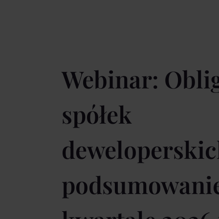
Webinar: Obli
spółek
deweloperskic
podsumowanie 