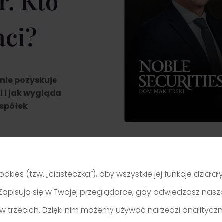
r. Kto
aci?
znie pozyskuje
i i jak wygląda
 spółek
ookies (tzw. „ciasteczka”), aby wszystkie jej funkcje działa
je. Zapisują się w Twojej przeglądarce, gdy odwiedzasz nas
w trzecich. Dzięki nim możemy używać narzędzi analitycz