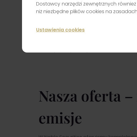
5
Dostawcy narzędzi zewnętrznych również 
niż niezbędne plików cookies na zasadac
30+
Ustawienia cookies
klien
lat na rynku kapitałowym
Nasza oferta –
emisje