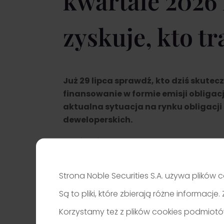
kwartale 2026 
zyskuje, kto tr
Już 29 lipca sprawdź, kto dziś skutec
finansowanie w formie emisji obligacj
aktualna sytuacja na rynku obligacji
deweloperskich.
Zapisz się
Strona Noble Securities S.A. używa plików c
Są to pliki, które zbierają różne informac
Korzystamy też z plików cookies podmiotó