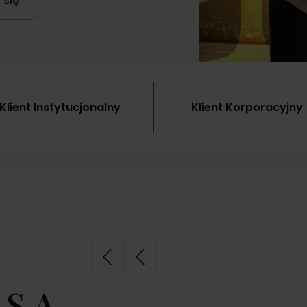
 się
ązania inwestycyjne.
darzeniach
ra
Przejdź
Przejdź
h
 do zespołu Noble Securities i
rzez
jaj karierę w dynamicznym
wisku rynku kapitałowego,
tając z wiedzy ekspertów i
 30-letniego doświadczenia
Klient Instytucjonalny
Klient Korporacyjny
 S.A.