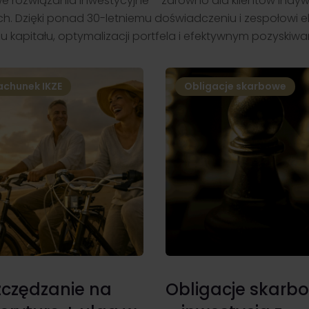
e rozwiązania inwestycyjne – zarówno dla klientów indyw
nych. Dzięki ponad 30-letniemu doświadczeniu i zespołowi 
kapitału, optymalizacji portfela i efektywnym pozyskiwa
bligacje skarbowe
Rachunki maklerskie
ligacje skarbowe
Dla klientów