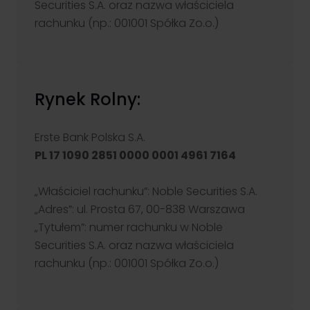
inwestycyjne oraz praktyczne aspekty inwestowania –
Securities S.A. oraz nazwa właściciela
wszystko w przystępnej i interaktywnej formie.
Nasze oddziały
rachunku (np.: 001001 Spółka Zo.o.)
Blog NS
Zacznij od rachunku
Formularz kontaktowy
Cykl edukacyjny - Inwestowanie od podstaw. Zobacz odcinki!
Grupa kapitałowa
Rynek Rolny:
Erste Bank Polska S.A.
Klient korporacyjny
PL 17 1090 2851 0000 0001 4961 7164
Pomagamy spółkom w pozyskaniu kapitału poprzez emisję
obligacji i akcji – na rynku publicznym i prywatnym. Kompleksowa
obsługa procesu.
„Właściciel rachunku”: Noble Securities S.A.
Przejdź
„Adres”: ul. Prosta 67, 00-838 Warszawa
„Tytułem”: numer rachunku w Noble
Securities S.A. oraz nazwa właściciela
rachunku (np.: 001001 Spółka Zo.o.)