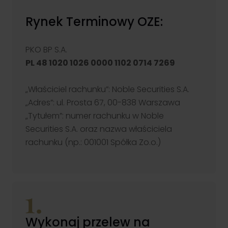
Rynek Terminowy OZE:
PKO BP S.A.
Klient TGE
PL 48 1020 1026 0000 1102 0714 7269
Zapewniamy profesjonalną obsługę uczestników rynku energii i
towarów giełdowych. Nasze wsparcie obejmuje zarówno
doradztwo, jak i rozwiązania techniczne.
„Właściciel rachunku”: Noble Securities S.A.
Przejdź
„Adres”: ul. Prosta 67, 00-838 Warszawa
„Tytułem”: numer rachunku w Noble
Securities S.A. oraz nazwa właściciela
rachunku (np.: 001001 Spółka Zo.o.)
Wykonaj przelew na