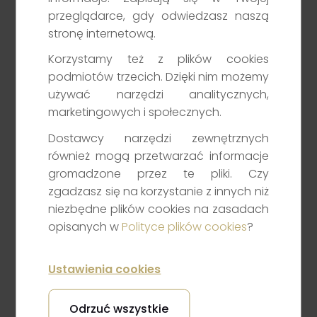
przeglądarce, gdy odwiedzasz naszą
stronę internetową.
Wprowadź dane odbiorcy
Korzystamy też z plików cookies
podmiotów trzecich. Dzięki nim możemy
Noble Securities S.A.
używać narzędzi analitycznych,
ul. Prosta 67
marketingowych i społecznych.
00-838 Warszawa
Dostawcy narzędzi zewnętrznych
również mogą przetwarzać informacje
gromadzone przez te pliki. Czy
zgadzasz się na korzystanie z innych niż
niezbędne plików cookies na zasadach
Prawidłowo opisz przelew,
opisanych w
Polityce plików cookies
?
wpisz w polu:
„Bank wierzyciela”: nazwę jednego z wyżej
Ustawienia cookies
wymienionych banków
„Rachunek bankowy”: jeden z wyżej
Odrzuć wszystkie