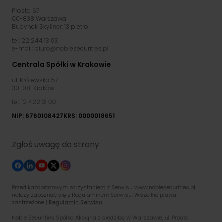
Prosta 67
00-838 Warszawa
Budynek Skyliner, 13 piętro
tel: 22 244 13 03
e-mail: biuro@noblesecurities.pl
Centrala Spółki w Krakowie
ul. Królewska 57
30-081 Kraków
tel: 12 422 31 00
NIP: 6760108427
KRS: 0000018651
Zgłoś uwagę do strony
Przed każdorazowym korzystaniem z Serwisu www.noblesecurities.pl
należy zapoznać się z Regulaminem Serwisu. Wszelkie prawa
zastrzeżone |
Regulamin Serwisu
Noble Securities Spółka Akcyjna z siedzibą w Warszawie, ul. Prosta