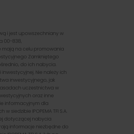
wą i jest upowszechniany w
wa 00-838,
nie mają na celu promowania
westycyjnego Zamkniętego
średnio, do ich nabycia.
nwestycyjnej. Nie należy ich
twa inwestycyjnego, jak
 zasadach uczestnictwa w
nwestycyjnych oraz inne
ie informacyjnym dla
 w siedzibie IPOPEMA TFI S.A.
nej dotyczącej nabycia
rają informacje niezbędne do