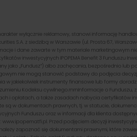
harakter wyłącznie reklamowy, stanowi informację handlo
urities S.A. z siedzibą w Warszawie (ul. Prosta 67, Warsza
Informacje i dane zawarte w tym materiale marketingowym 
tyfikatów inwestycyjnych IPOPEMA Benefit 3 Funduszu In
y jako „Fundusz”) albo zachęcania, bezpośrednio lub po
gowym nie mogą stanowić podstawy do podjęcia decyzji i
a w jakiekolwiek instrumenty finansowe lub formy doradz
ozumieniu Kodeksu cywilnego.rnrnInformacje o Funduszu,
ztach i opłatach, a także zasadach nabycia certyfikatów i
rte są w dokumentach prawnych, tj. w statucie, dokumenc
cyjnych Funduszu oraz w informacji dla klienta dostępnych
a: www.ipopematfi.pl. Przed podjęciem decyzji inwestycyj
 należy zapoznać się dokumentami prawnymi, które zawie