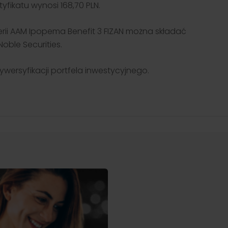
ązania inwestycyjne.
yfikatu wynosi 168,70 PLN.
darzeniach
ra
Przejdź
Przejdź
h
 do zespołu Noble Securities i
rzez
jaj karierę w dynamicznym
serii AAM Ipopema Benefit 3 FIZAN można składać
wisku rynku kapitałowego,
oble Securities.
tając z wiedzy ekspertów i
 30-letniego doświadczenia
ywersyfikacji portfela inwestycyjnego.