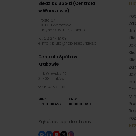
Dla
Siedziba Spółki (Centrala
w Warszawie)
Pob
Prosta 67
Zał
00-838 Warszawa
Budynek Skyliner, 13 piętro
Jak
Kli
tel: 22 244 13 03
e-mail: biuro@noblesecurities.pl
Jak
Kli
Centrala Spółki w
Kli
Krakowie
Zal
ul. Królewska 57
Jak
30-081 Kraków
int
tel: 12 422 31 00
Dom
O 
NIP:
KRS:
Pro
6760108427
0000018651
Rej
Poz
Zgłoś uwagę do strony
Prz