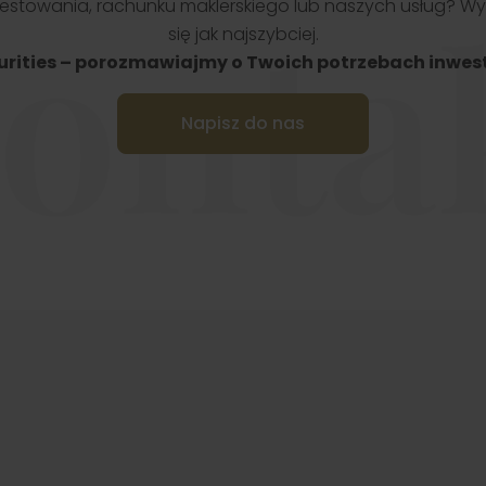
onta
stowania, rachunku maklerskiego lub naszych usług? Wy
się jak najszybciej.
urities – porozmawiajmy o Twoich potrzebach inwes
Napisz do nas