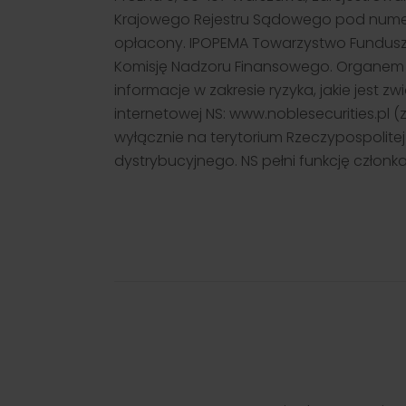
Krajowego Rejestru Sądowego pod numerem
opłacony. IPOPEMA Towarzystwo Funduszy
Komisję Nadzoru Finansowego. Organem n
informacje w zakresie ryzyka, jakie jest
internetowej NS: www.noblesecurities.pl
wyłącznie na terytorium Rzeczypospolite
dystrybucyjnego. NS pełni funkcję człon