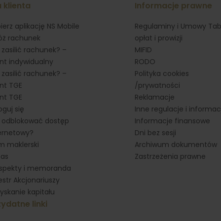
 klienta
Informacje prawne
ierz aplikację NS Mobile
Regulaminy i Umowy Tab
óż rachunek
opłat i prowizji
 zasilić rachunek? –
MIFID
ent indywidualny
RODO
 zasilić rachunek? –
Polityka cookies
ent TGE
/prywatności
ent TGE
Reklamacje
oguj się
Inne regulacje i informac
 odblokować dostęp
Informacje finansowe
ernetowy?
Dni bez sesji
 maklerski
Archiwum dokumentów
nas
Zastrzeżenia prawne
spekty i memoranda
estr Akcjonariuszy
yskanie kapitału
ydatne linki