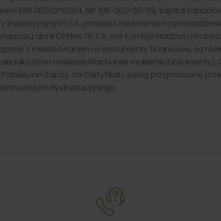
 KRS 0000278264, NIP 108-000-30-69, kapitał zakładowy 
 Inwestycyjnych S.A. posiada zezwolenie na prowadzenie 
adzoru dla IPOPEMA TFI S.A. jest Komisja Nadzoru Finan
 związane z inwestowaniem w instrumenty finansowe, są ró
 (zakładka Dom maklerski/Rachunek maklerski/Dokumenty).
j Polskiej.rnrnZapisy na Certyfikaty będą przyjmowane pr
ka konsorcjum dystrybucyjnego.