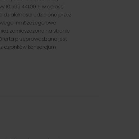
10.599.441,00 zł w całości
działalności udzielone przez
sowego.rnrnSzczegółowe
wnież zamieszczone na stronie
 Oferta przeprowadzana jest
zez członków konsorcjum