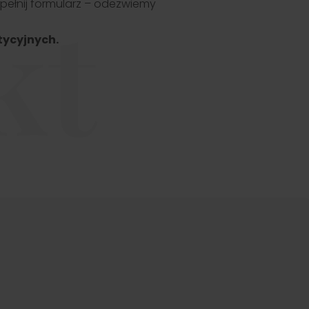
kt
pełnij formularz – odezwiemy
tycyjnych.