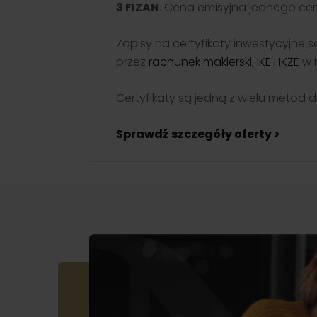
rozwi
3 FIZAN
. Cena emisyjna jednego cert
Informacje o z
Przejdź
Karie
korporacyjnyc
Dołącz
udostępniane p
rozwi
Emitentów
Zapisy na certyfikaty inwestycyjne 
środo
przez
rachunek maklerski
,
IKE i IKZE
w N
korzys
ponad
firmy.
Certyfikaty są jedną z wielu metod d
Sprawdź szczegóły oferty >