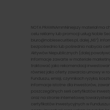
NOTA PRAWNArnrnNiniejszy materiał ma c
celu reklamy lub promocji usług Noble Sec
biuro@noblesecurities.pl, dalej „NS”). 
bezpośrednio lub pośrednio nabycia cer
Aktywów Niepublicznych (dalej powoływan
Informacje zawarte w materiale marketin
traktować jako rekomendacji inwestowani
również jako oferty zawarcia umowy w r
Funduszu, emisji, czynnikach ryzyka, kos
informacje istotne dla inwestorów, zawa
poszczególnych serii certyfikatów inwesty
oraz na stronie internetowej towarzystw
certyfikatów inwestycyjnych w Funduszu