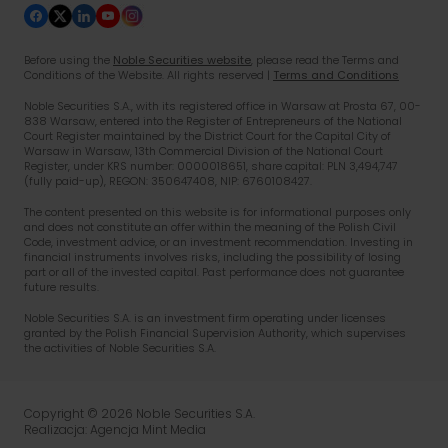
Before using the
Noble Securities website
, please read the Terms and
Conditions of the Website. All rights reserved |
Terms and Conditions
Noble Securities S.A.
, with its registered office in Warsaw at Prosta 67, 00-
838 Warsaw, entered into the Register of Entrepreneurs of the National
Court Register maintained by the District Court for the Capital City of
Warsaw in Warsaw, 13th Commercial Division of the National Court
Register, under KRS number: 0000018651, share capital: PLN 3,494,747
(fully paid-up), REGON: 350647408, NIP: 6760108427.
The content presented on this website is for informational purposes only
and does not constitute an offer within the meaning of the Polish Civil
Code, investment advice, or an investment recommendation. Investing in
financial instruments involves risks, including the possibility of losing
part or all of the invested capital. Past performance does not guarantee
future results.
Noble Securities S.A.
is an investment firm operating under licenses
granted by the
Polish Financial Supervision Authority
, which supervises
the activities of Noble Securities S.A.
Copyright © 2026 Noble Securities S.A.
Realizacja: Agencja Mint Media