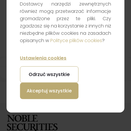
Contact Us
Dostawcy narzędzi zewnętrznych
Have questions about investing, brokerage
również mogą przetwarzać informacje
accounts, bond offerings, or our services? Our
gromadzone przez te pliki. Czy
team is here to help. Get in touch with us via the
zgadzasz się na korzystanie z innych niż
contact form, email, or phone, and we will gladly
niezbędne plików cookies na zasadach
e Secur
opisanych w
Polityce plików cookies
?
assist you in finding the right solutions for your
investment goals.
Ustawienia cookies
Send e-mail
Odrzuć wszystkie
Akceptuj wszystkie