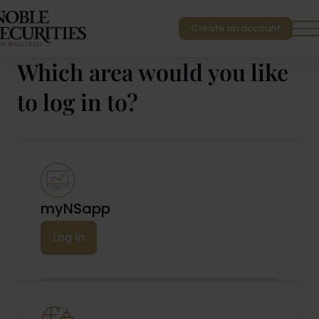
Create an account
Which area would you like
to log in to?
EN
PL
myNSapp
Log In