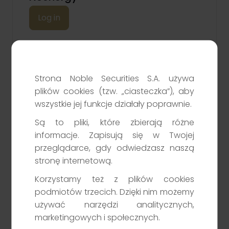
Log in
Strona Noble Securities S.A. używa
plików cookies (tzw. „ciasteczka”), aby
Shareholder Register
wszystkie jej funkcje działały poprawnie.
Log in
Są to pliki, które zbierają różne
informacje. Zapisują się w Twojej
przeglądarce, gdy odwiedzasz naszą
stronę internetową.
Korzystamy też z plików cookies
podmiotów trzecich. Dzięki nim możemy
używać narzędzi analitycznych,
marketingowych i społecznych.