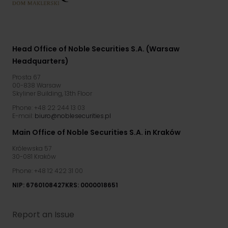
Head Office of
Noble Securities S.A.
(Warsaw
Headquarters)
Prosta 67
00-838 Warsaw
Skyliner Building, 13th Floor
Phone: +48 22 244 13 03
E-mail:
biuro@noblesecurities.pl
Main Office of
Noble Securities S.A.
in Kraków
Królewska 57
30-081 Kraków
Phone: +48 12 422 31 00
NIP: 6760108427
KRS: 0000018651
Report an Issue